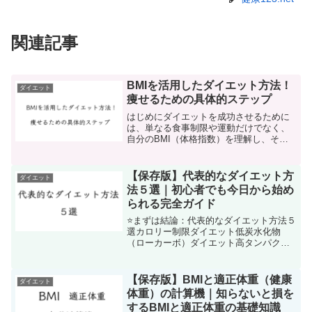
関連記事
BMIを活用したダイエット方法！
ダイエット
痩せるための具体的ステップ
はじめにダイエットを成功させるために
は、単なる食事制限や運動だけでなく、
自分のBMI（体格指数）を理解し、それ
に基づいて最適な計画を立てることが重
要です。本記事では、BMIを活用したダ
イエットの具体的ステップを詳しく解説
【保存版】代表的なダイエット方
ダイエット
します。BMIとは？...
法５選｜初心者でも今日から始め
られる完全ガイド
⭐まずは結論：代表的なダイエット方法５
選カロリー制限ダイエット低炭水化物
（ローカーボ）ダイエット高タンパク質
ダイエット運動（有酸素＋筋トレ）間欠
断食（ファスティング）📊５つのダイエ
ット方法を比較（早見表）ダイエット方
【保存版】BMIと適正体重（健康
ダイエット
法難易度効果の出やすさ健...
体重）の計算機｜知らないと損を
するBMIと適正体重の基礎知識