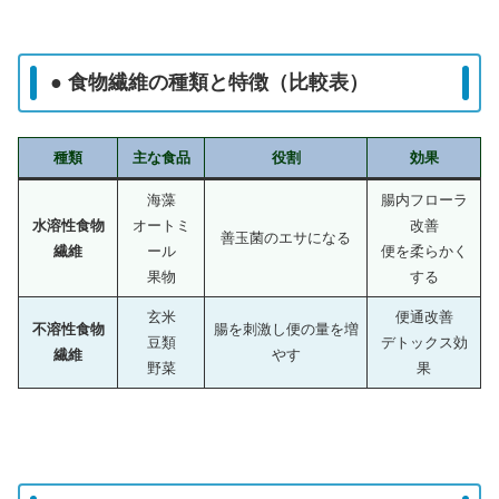
● 食物繊維の種類と特徴（比較表）
種類
主な食品
役割
効果
海藻
腸内フローラ
水溶性食物
オートミ
改善
善玉菌のエサになる
繊維
ール
便を柔らかく
果物
する
玄米
便通改善
不溶性食物
腸を刺激し便の量を増
豆類
デトックス効
繊維
やす
野菜
果