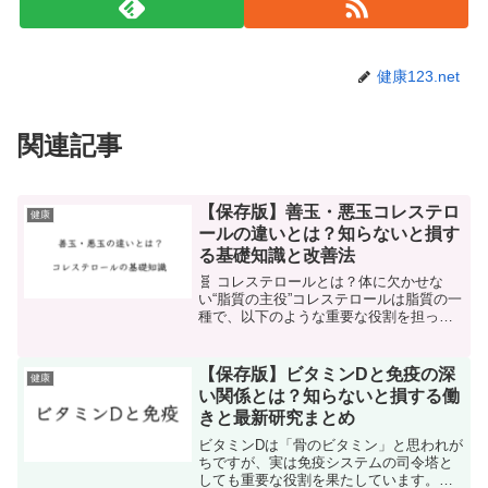
健康123.net
関連記事
【保存版】善玉・悪玉コレステロ
健康
ールの違いとは？知らないと損す
る基礎知識と改善法
🧬 コレステロールとは？体に欠かせな
い“脂質の主役”コレステロールは脂質の一
種で、以下のような重要な役割を担って
います。細胞膜の材料ホルモン（性ホル
モン・副腎皮質ホルモン）の生成胆汁酸
の材料ビタミンDの生成体内のコレステロ
【保存版】ビタミンDと免疫の深
健康
ールの 約70〜8...
い関係とは？知らないと損する働
きと最新研究まとめ
ビタミンDは「骨のビタミン」と思われが
ちですが、実は免疫システムの司令塔と
しても重要な役割を果たしています。近