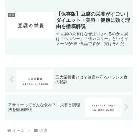
年の研究で、感染症や自己免疫疾患との
関連が注目され、世界中で研究が進むホ
ットな栄養素です。この記事では、ビタ
【保存版】豆腐の栄養がすごい｜
健康
ミンDと免疫の関係をわ...
ダイエット・美容・健康に効く理
由を徹底解説
⭐ 豆腐の栄養はなぜ注目されるのか豆腐
は「ヘルシー」「低カロリー」というイ
メージが強い食品ですが、実はそれだけ
ではありません。 高品質なたんぱく質・
ミネラル・機能性成分が豊富な“栄養の宝
庫”であり、ダイエットから美容、健康維
持まで幅広く役立...
五大栄養素とは？健康を守るバランス食
の秘訣
アサイーってどんな食材？ 栄養と調理
法を徹底解説
ホーム
健康