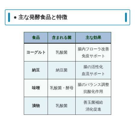
● 主な発酵食品と特徴
食品
含まれる菌
主な効果
腸内フローラ改善
ヨーグルト
乳酸菌
免疫サポート
腸の活性化
納豆
納豆菌
血流サポート
腸のバランス調整
味噌
乳酸菌・酵母
抗酸化作用
善玉菌補給
漬物
乳酸菌
消化促進