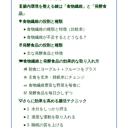
🧬腸内環境を整える鍵は「食物繊維」と「発酵食
品」
🥦食物繊維の役割と種類
● 食物繊維の種類と特徴（比較表）
● 食物繊維が不足するとどうなる？
🥛発酵食品の役割と種類
● 主な発酵食品と特徴
🍽️食物繊維と発酵食品の効果的な取り入れ方
🥣 朝食にヨーグルト＋フルーツをプラス
🍚 主食を玄米・雑穀米にチェンジ
🥗 食物繊維豊富な野菜を毎食に
🥢 発酵食品を毎日少しずつ
💡さらに効果を高める腸活テクニック
● 1. 水分をしっかり摂る
● 2. 適度な運動を取り入れる
● 3. 睡眠の質を上げる